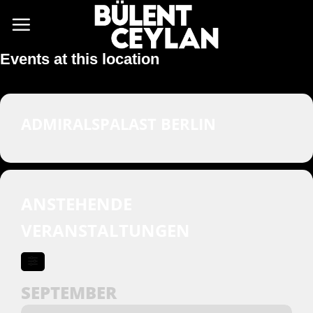
Zum
Inhalt
springen
Events at this location
ADMIRALSPALAST BERLIN
ANSTEHENDE
VERANSTALTUNGEN
SEPTEMBER