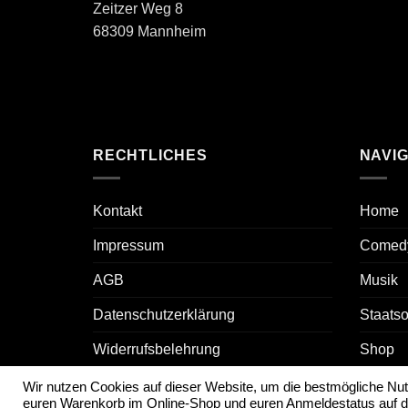
Zeitzer Weg 8
68309 Mannheim
RECHTLICHES
NAVIG
Kontakt
Home
Impressum
Comed
AGB
Musik
Datenschutzerklärung
Staats
Widerrufsbelehrung
Shop
Versand
Presse
Wir nutzen Cookies auf dieser Website, um die bestmögliche Nu
euren Warenkorb im Online-Shop und euren Anmeldestatus auf d