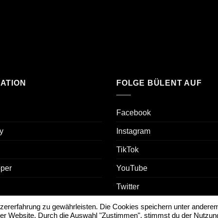
ATION
FOLGE BÜLENT AUF
Facebook
y
Instagram
TikTok
oper
YouTube
Twitter
tzererfahrung zu gewährleisten. Die Cookies speichern unter andere
er Website. Durch die Auswahl "Zustimmen", stimmst du der Nutzun