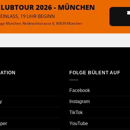
CLUBTOUR 2026 - MÜNCHEN
 EINLASS, 19 UHR BEGINN
age München
, Reitknechtstrasse 6, 80639 München
ATION
FOLGE BÜLENT AUF
Facebook
y
Instagram
TikTok
oper
YouTube