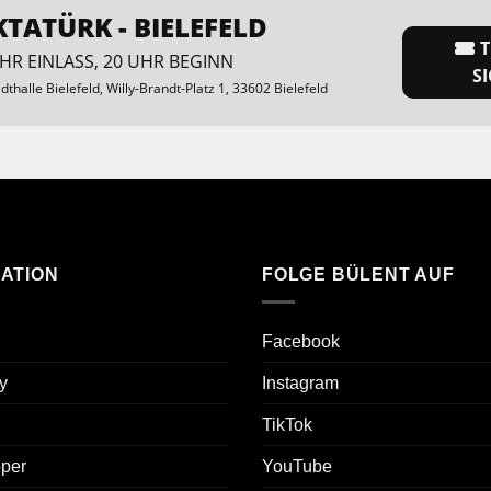
KTATÜRK - BIELEFELD
T
HR EINLASS, 20 UHR BEGINN
S
dthalle Bielefeld
, Willy-Brandt-Platz 1, 33602 Bielefeld
ATION
FOLGE BÜLENT AUF
Facebook
y
Instagram
TikTok
oper
YouTube