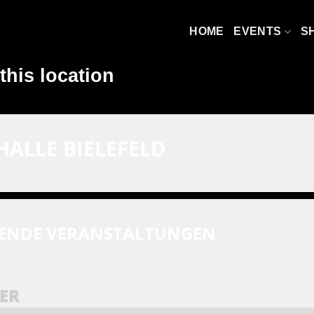
HOME
EVENTS
S
this location
HALLE BIELEFELD
ENDE VERANSTALTUNGEN
ER