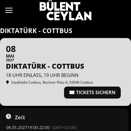
Zum
Inhalt
springen
DIKTATÜRK - COTTBUS
08
MAI
2027
DIKTATÜRK - COTTBUS
18 UHR EINLASS, 19 UHR BEGINN
Stadthalle Cottbus
, Berliner Platz 6, 03046 Cottbus
TICKETS SICHERN
Zeit
08.05.2027
19:00
-
22:00
(GMT+02:00)