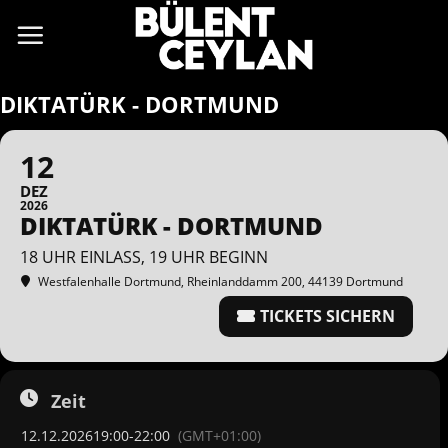
Zum
Inhalt
springen
DIKTATÜRK - DORTMUND
12
DEZ
2026
DIKTATÜRK - DORTMUND
18 UHR EINLASS, 19 UHR BEGINN
Westfalenhalle Dortmund
, Rheinlanddamm 200, 44139 Dortmund
TICKETS SICHERN
Zeit
12.12.2026
19:00
-
22:00
(GMT+01:00)