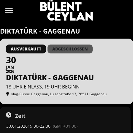
Zum
Inhalt
springen
DIKTATÜRK - GAGGENAU
AUSVERKAUFT
ABGESCHLOSSEN
30
JAN
2026
DIKTATÜRK - GAGGENAU
18 UHR EINLASS, 19 UHR BEGINN
klag-Bühne Gaggenau
, Luisenstraße 17, 76571 Gaggenau
Zeit
30.01.2026
19:30
-
22:30
(GMT+01:00)