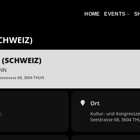
HOME
EVENTS
S
CHWEIZ)
 (SCHWEIZ)
INN
Seestrasse 68, 3604 THUN
Ort
Kultur- und Kongressz
)
Seestrasse 68, 3604 T