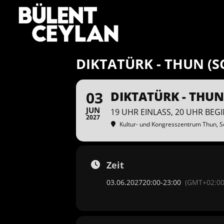
Zum
Inhalt
springen
DIKTATÜRK - THUN (S
03
DIKTATÜRK - THUN
JUN
19 UHR EINLASS, 20 UHR BEG
2027
Kultur- und Kongresszentrum Thun
, 
Zeit
03.06.2027
20:00
-
23:00
(GMT+02:00