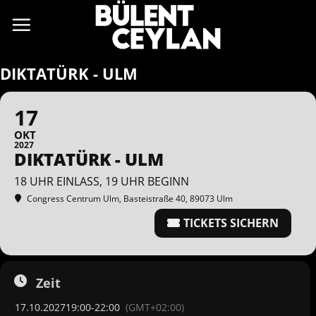
Zum
Inhalt
springen
DIKTATÜRK - ULM
17
OKT
2027
DIKTATÜRK - ULM
18 UHR EINLASS, 19 UHR BEGINN
Congress Centrum Ulm
, Basteistraße 40, 89073 Ulm
TICKETS SICHERN
Zeit
17.10.2027
19:00
-
22:00
(GMT+02:00)