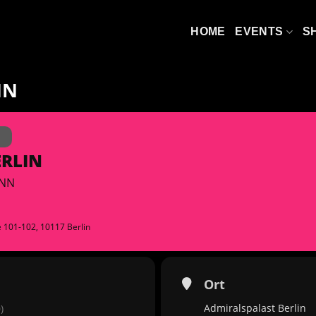
HOME
EVENTS
S
IN
N
ERLIN
INN
ße 101-102, 10117 Berlin
Ort
Admiralspalast Berlin
)