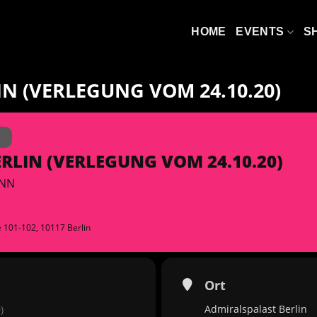
HOME
EVENTS
S
IN (VERLEGUNG VOM 24.10.20)
N
ERLIN (VERLEGUNG VOM 24.10.20)
INN
ße 101-102, 10117 Berlin
Ort
Admiralspalast Berlin
)