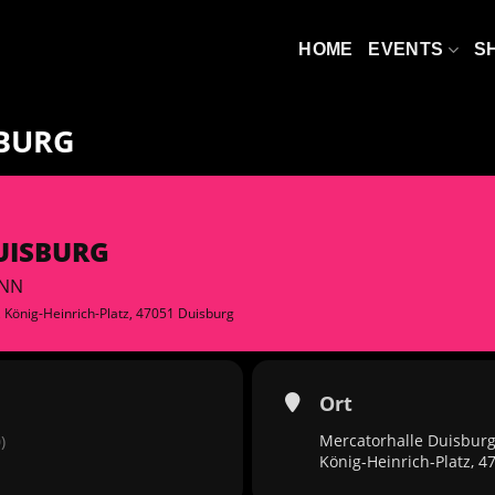
HOME
EVENTS
S
SBURG
UISBURG
INN
, König-Heinrich-Platz, 47051 Duisburg
Ort
Mercatorhalle Duisburg
)
König-Heinrich-Platz, 