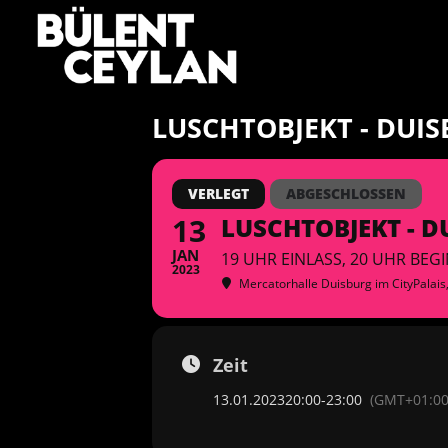
Zum
Inhalt
springen
LUSCHTOBJEKT - DUI
VERLEGT
ABGESCHLOSSEN
13
LUSCHTOBJEKT - D
JAN
19 UHR EINLASS, 20 UHR BEG
2023
Mercatorhalle Duisburg im CityPalais
Zeit
13.01.2023
20:00
-
23:00
(GMT+01:00