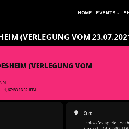
HOME
EVENTS
S
HEIM (VERLEGUNG VOM 23.07.202
EDESHEIM (VERLEGUNG VOM
INN
tr. 14, 67483 EDESHEIM
Ort
Schlossfestspiele Edes
)
Staatsstr. 14, 67483 E