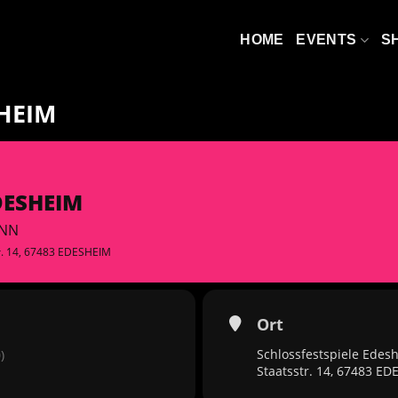
HOME
EVENTS
S
SHEIM
DESHEIM
INN
tr. 14, 67483 EDESHEIM
Ort
Schlossfestspiele Edes
)
Staatsstr. 14, 67483 E