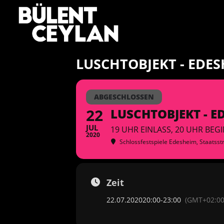
Zum
Inhalt
springen
LUSCHTOBJEKT - EDE
ABGESCHLOSSEN
22
LUSCHTOBJEKT - E
JUL
19 UHR EINLASS, 20 UHR BEG
2020
Schlossfestspiele Edesheim
, Staatss
Zeit
22.07.2020
20:00
-
23:00
(GMT+02:00