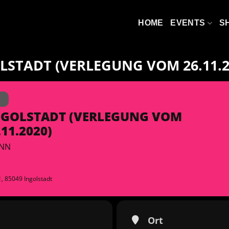
HOME
EVENTS
S
LSTADT (VERLEGUNG VOM 26.11.20
N
INGOLSTADT (VERLEGUNG VOM
.11.2020)
INN
1, 85049 Ingolstadt
Ort