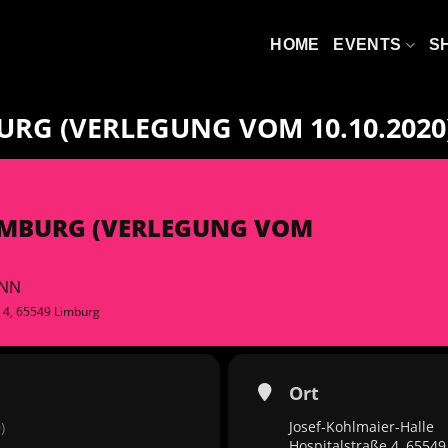
HOME
EVENTS
S
URG (VERLEGUNG VOM 10.10.2020
LIMBURG (VERLEGUNG VOM
INN
e 4, 65549 Limburg
Ort
Josef-Kohlmaier-Halle
)
Hospitalstraße 4, 6554