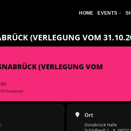
HOME
EVENTS
S
BRÜCK (VERLEGUNG VOM 31.10.2
OSNABRÜCK (VERLEGUNG VOM
INN
49074 Osnabrück
Ort
Osnabrück Halle
)
Schloßwall 1 - 9, 4907