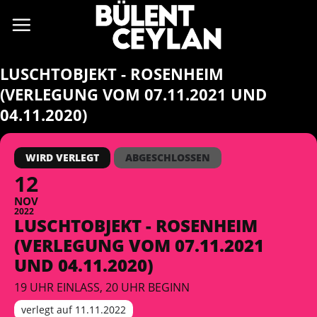
Zum
Inhalt
springen
LUSCHTOBJEKT - ROSENHEIM
(VERLEGUNG VOM 07.11.2021 UND
04.11.2020)
WIRD VERLEGT
ABGESCHLOSSEN
12
NOV
2022
LUSCHTOBJEKT - ROSENHEIM
(VERLEGUNG VOM 07.11.2021
UND 04.11.2020)
19 UHR EINLASS, 20 UHR BEGINN
verlegt auf 11.11.2022