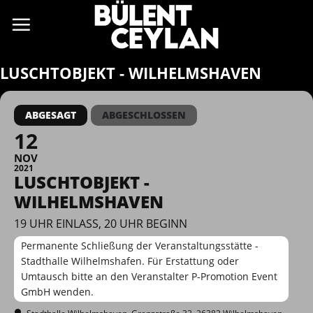
Zum
Inhalt
springen
LUSCHTOBJEKT - WILHELMSHAVEN
ABGESAGT
ABGESCHLOSSEN
12
NOV
2021
LUSCHTOBJEKT -
WILHELMSHAVEN
19 UHR EINLASS, 20 UHR BEGINN
Permanente Schließung der Veranstaltungsstätte -
Stadthalle Wilhelmshafen. Für Erstattung oder
Umtausch bitte an den Veranstalter P-Promotion Event
GmbH wenden.