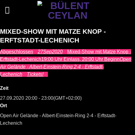
Zum
Inhalt
springen
MIXED-SHOW MIT MATZE KNOP -
ERFTSTADT-LECHENICH
Abgeschlossen
27
Sep
2020
Mixed-Show mit Matze Knop -
Erftstadt-Lechenich
19:00 Uhr Einlass, 20:00 Uhr Beginn
Open
Air Gelände - Albert-Einstein-Ring 2-4 - Erftstadt-
Lechenich
Tickets!
Zeit
27.09.2020
20:00
-
23:00
(GMT+02:00)
Ort
Open Air Gelände - Albert-Einstein-Ring 2-4 - Erftstadt-
Lechenich