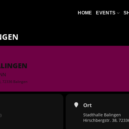
HOME
EVENTS
S
INGEN
ALINGEN
INN
8, 72336 Balingen
Ort
Stadthalle Balingen
)
Hirschbergstr. 38, 7233