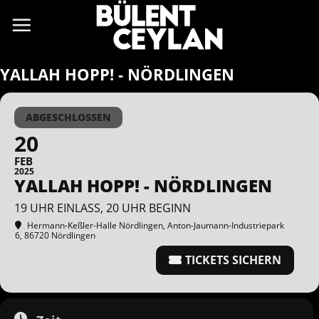
Zum
Inhalt
springen
YALLAH HOPP! - NÖRDLINGEN
ABGESCHLOSSEN
20
FEB
2025
YALLAH HOPP! - NÖRDLINGEN
19 UHR EINLASS, 20 UHR BEGINN
Hermann-Keßler-Halle Nördlingen
, Anton-Jaumann-Industriepark
6, 86720 Nördlingen
TICKETS SICHERN