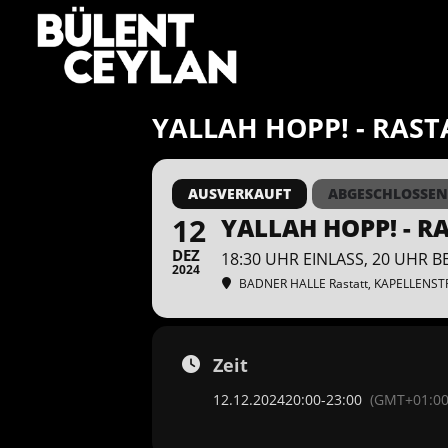
Zum
Inhalt
springen
YALLAH HOPP! - RAST
AUSVERKAUFT
ABGESCHLOSSEN
12
YALLAH HOPP! - R
DEZ
18:30 UHR EINLASS, 20 UHR 
2024
BADNER HALLE Rastatt
, KAPELLENSTR
Zeit
12.12.2024
20:00
-
23:00
(GMT+01:00